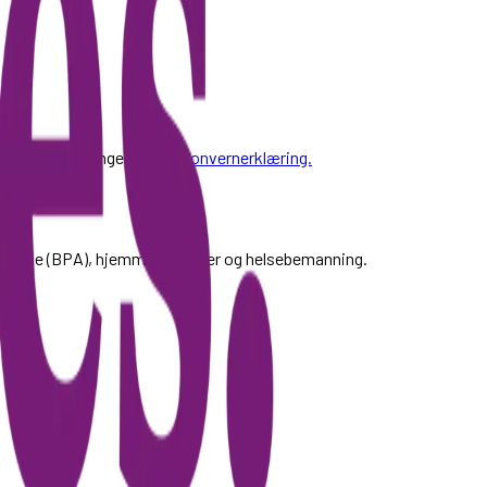
personopplysninger.
Se personvernerklæring.
sistanse (BPA), hjemmetjenester og helsebemanning.