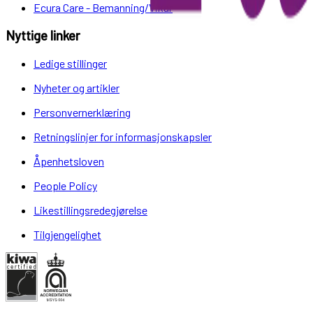
Ecura Care - Bemanning/Vikar
Nyttige linker
Ledige stillinger
Nyheter og artikler
Personvernerklæring
Retningslinjer for informasjonskapsler
Åpenhetsloven
People Policy
Likestillingsredegjørelse
Tilgjengelighet