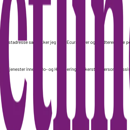
 e-postadresse samtykker jeg til at Ecura lagrer og håndterer mine 
byr tjenester innen Bo- og Habilitering, Brukerstyrt personlig as