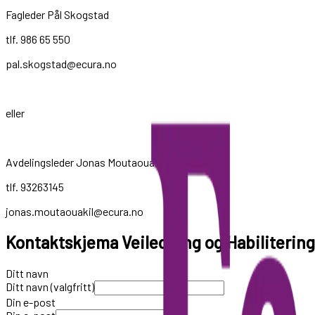
Fagleder Pål Skogstad
tlf. 986 65 550
pal.skogstad@ecura.no
eller
Avdelingsleder Jonas Moutaouakil
tlf. 93263145
jonas.moutaouakil@ecura.no
Kontaktskjema Veiledning og Habilitering
Ditt navn
Ditt navn (valgfritt)
Din e-post