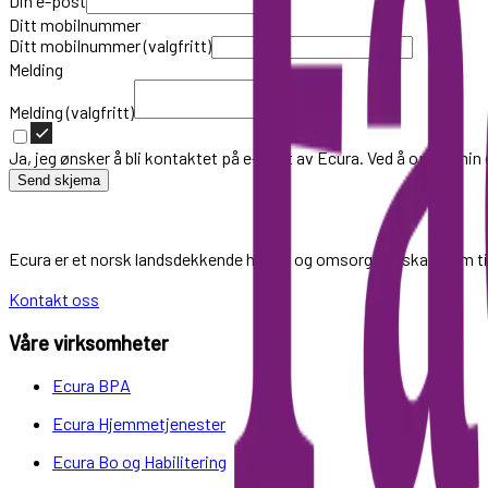
Din e-post
Ditt mobilnummer
Ditt mobilnummer (valgfritt)
Melding
Melding (valgfritt)
Ja, jeg ønsker å bli kontaktet på e-post av Ecura. Ved å oppgi min
Send skjema
Ecura er et norsk landsdekkende helse- og omsorgsselskap som til
Kontakt oss
Våre virksomheter
Ecura BPA
Ecura Hjemmetjenester
Ecura Bo og Habilitering