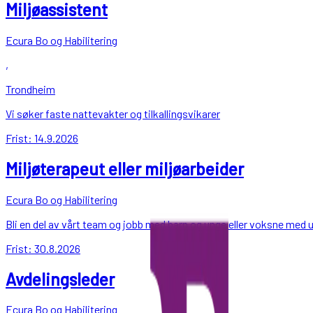
Miljøassistent
Ecura Bo og Habilitering
,
Trondheim
Vi søker faste nattevakter og tilkallingsvikarer
Frist:
14.9.2026
Miljøterapeut eller miljøarbeider
Ecura Bo og Habilitering
Bli en del av vårt team og jobb med barn og unge eller voksne med 
Frist:
30.8.2026
Avdelingsleder
Ecura Bo og Habilitering