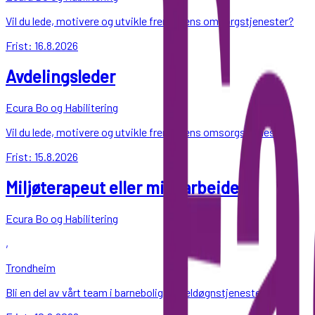
Vil du lede, motivere og utvikle fremtidens omsorgstjenester?
Frist:
16.8.2026
Avdelingsleder
Ecura Bo og Habilitering
Vil du lede, motivere og utvikle fremtidens omsorgstjenester?
Frist:
15.8.2026
Miljøterapeut eller miljøarbeider
Ecura Bo og Habilitering
,
Trondheim
Bli en del av vårt team i barnebolig og heldøgnstjenester