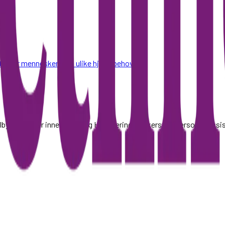
nester for mennesker med ulike hjelpebehov
byr tjenester innen Bo- og Habilitering, Brukerstyrt personlig as