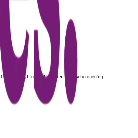
sistanse (BPA), hjemmetjenester og helsebemanning.