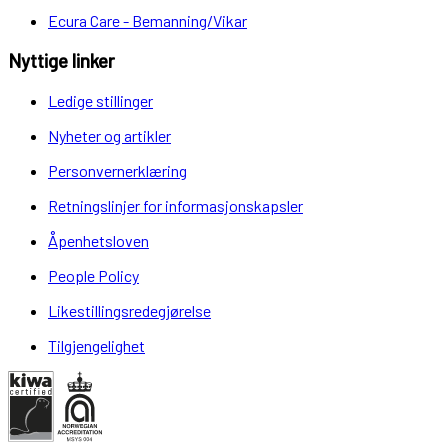
Ecura Care - Bemanning/Vikar
Nyttige linker
Ledige stillinger
Nyheter og artikler
Personvernerklæring
Retningslinjer for informasjonskapsler
Åpenhetsloven
People Policy
Likestillingsredegjørelse
Tilgjengelighet