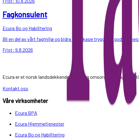
Frist:
10.8.2026
Fagkonsulent
Ecura Bo og Habilitering
Bli en del av vårt fagmiljø og bidra til å skape trygge og gode tje
Frist:
9.8.2026
Ecura er et norsk landsdekkende helse- og omsorgsselskap som til
Kontakt oss
Våre virksomheter
Ecura BPA
Ecura Hjemmetjenester
Ecura Bo og Habilitering