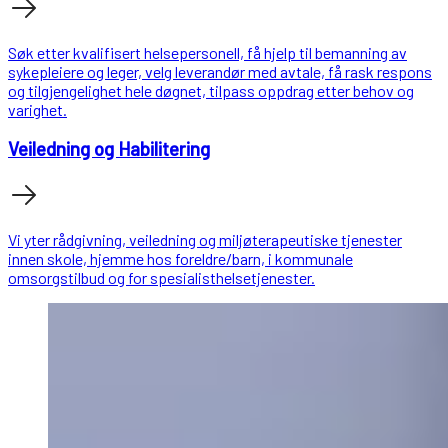
Søk etter kvalifisert helsepersonell, få hjelp til bemanning av
sykepleiere og leger, velg leverandør med avtale, få rask respons
og tilgjengelighet hele døgnet, tilpass oppdrag etter behov og
varighet.
Veiledning og Habilitering
Vi yter rådgivning, veiledning og miljøterapeutiske tjenester
innen skole, hjemme hos foreldre/barn, i kommunale
omsorgstilbud og for spesialisthelsetjenester.