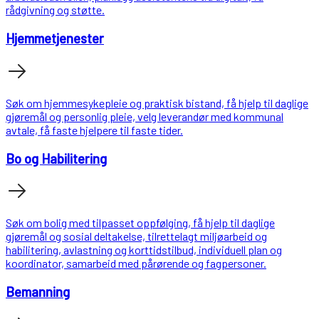
rådgivning og støtte.
Hjemmetjenester
Søk om hjemmesykepleie og praktisk bistand, få hjelp til daglige
gjøremål og personlig pleie, velg leverandør med kommunal
avtale, få faste hjelpere til faste tider.
Bo og Habilitering
Søk om bolig med tilpasset oppfølging, få hjelp til daglige
gjøremål og sosial deltakelse, tilrettelagt miljøarbeid og
habilitering, avlastning og korttidstilbud, individuell plan og
koordinator, samarbeid med pårørende og fagpersoner.
Bemanning