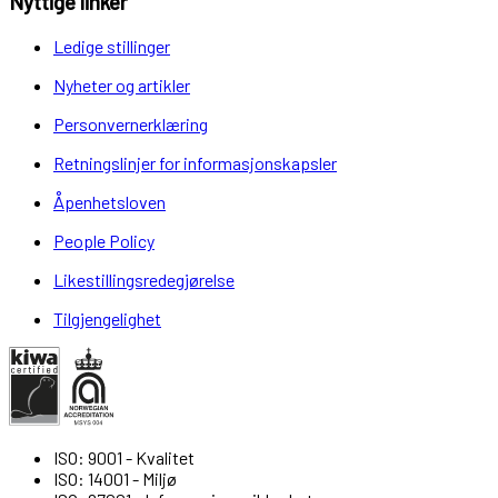
Nyttige linker
Ledige stillinger
Nyheter og artikler
Personvernerklæring
Retningslinjer for informasjonskapsler
Åpenhetsloven
People Policy
Likestillingsredegjørelse
Tilgjengelighet
ISO: 9001 - Kvalitet
ISO: 14001 - Miljø