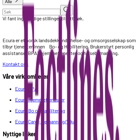
Alle
Vi fant ingen ledige stillinger til ditt søk.
Ecura er et norsk landsdekkende helse- og omsorgsselskap som
tilbyr tjenester innen Bo- og Habilitering, Brukerstyrt personlig
assistanse (BPA), hjemmetjenester og helsebemanning.
Kontakt oss
Våre virksomheter
Ecura BPA
Ecura Hjemmetjenester
Ecura Bo og Habilitering
Ecura Care - Bemanning/Vikar
Nyttige linker