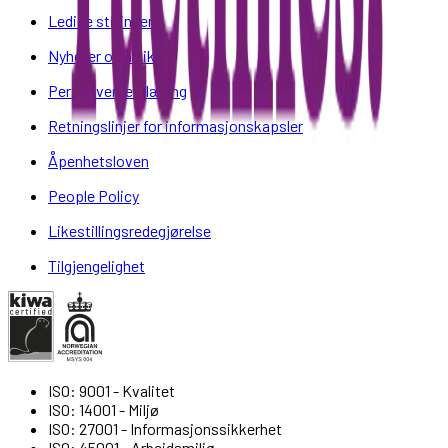
Ledige stillinger
Nyheter og artikler
Personvernerklæring
Retningslinjer for informasjonskapsler
Åpenhetsloven
People Policy
Likestillingsredegjørelse
Tilgjengelighet
ISO: 9001 - Kvalitet
ISO: 14001 - Miljø
ISO: 27001 - Informasjonssikkerhet
ISO: 45001 - Arbeidsmiljø