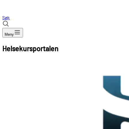
Søk
Meny
Helsekursportalen