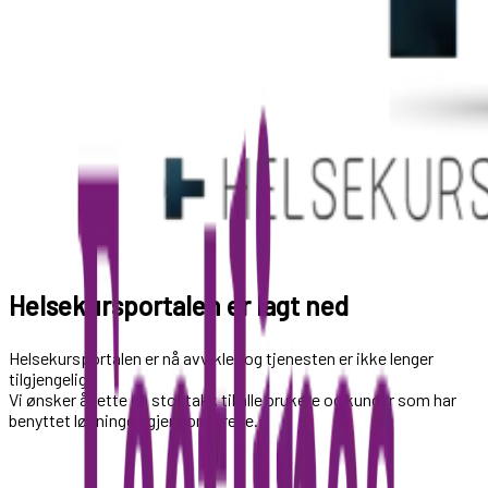
Helsekursportalen er lagt ned
Helsekursportalen er nå avviklet og tjenesten er ikke lenger
tilgjengelig.
Vi ønsker å rette en stor takk til alle brukere og kunder som har
benyttet løsningen gjennom årene.