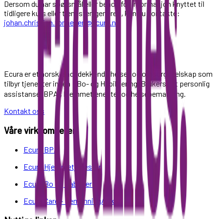
Dersom du har spørsmål eller behov for informasjon knyttet til
tidligere kurs eller tjenesten generelt, kan du kontakte:
johan.christian.tonnesen@ecura.no
Ecura er et norsk landsdekkende helse- og omsorgsselskap som
tilbyr tjenester innen Bo- og Habilitering, Brukerstyrt personlig
assistanse (BPA), hjemmetjenester og helsebemanning.
Kontakt oss
Våre virksomheter
Ecura BPA
Ecura Hjemmetjenester
Ecura Bo og Habilitering
Ecura Care - Bemanning/Vikar