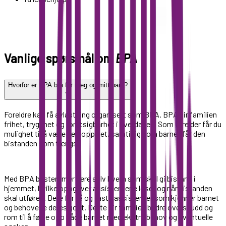
Vanlige spørsmål om
BPA
Hvorfor er BPA bra for meg og mitt barn?
Foreldre kan få avlastning organisert som BPA. BPA gir familien
frihet, trygghet og forutsigbarhet i hverdagen. Som forelder får du
mulighet til å være nettopp det, samtidig som barnet får den
bistanden som trengs.
Med BPA bestemmer dere selv hvem som skal gi bistand i
hjemmet, hvilke oppgaver assistentene løser og når bistanden
skal utføres. Dere får få og faste assistenter som kjenner barnet
og behovene deres godt. Dette gir familien bedre overskudd og
rom til å følge opp både barnet med ekstra behov og eventuelle