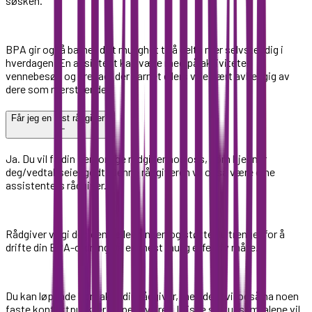
søsken.
BPA gir også barnet ditt mulighet til å delta mer selvstendig i
hverdagen. En assistent kan være med på aktiviteter,
vennebesøk og arenaer der barnet ellers ville vært avhengig av
dere som nærstående.
Får jeg en fast rådgiver?
Ja. Du vil få din personlige rådgiver hos oss, som kjenner
deg/vedtakseier godt. Denne rådgiveren vil også være dine
assistenters rådgiver.
Rådgiver vil gi deg den veiledningen og støtte du trenger for å
drifte din BPA-ordning på en mest mulig effektiv måte.
Du kan løpende kontakte din rådgiver, men dere vil også ha noen
faste kontaktpunkter i løpet av året. I disse statussamtalene vil