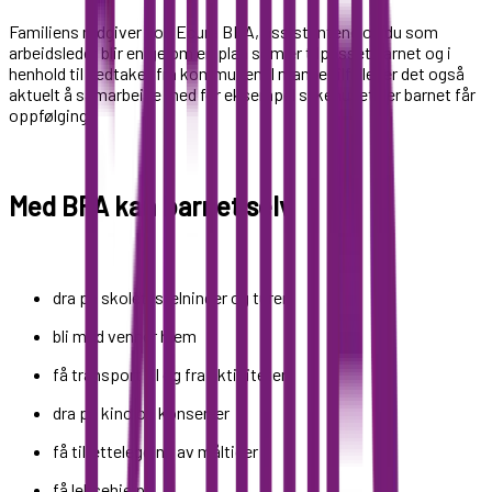
Familiens rådgiver hos Ecura BPA, assistentene og du som
arbeidsleder blir enige om en plan som er tilpasset barnet og i
henhold til vedtaket fra kommunen. I mange tilfeller er det også
aktuelt å samarbeide med for eksempel sykehuset der barnet får
oppfølging.
Med BPA kan barnet selv
dra på skoletilstelninger og turer
bli med venner hjem
få transport til og fra aktiviteter
dra på kino og konserter
få tilrettelegging av måltider
få leksehjelp