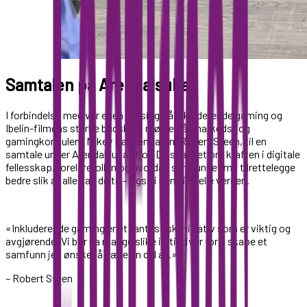
Samtalen på Arendalsuka
I forbindelse med vår egen satsing på inkluderende gaming og
Ibelin-filmens sterke budskap, møtte vår markeds- og
gamingkonsulent Mikey Karlsen faren, Robert Steen, til en
samtale under Arendalsuka i fjor. De snakket om kraften i digitale
fellesskap, foreldrerollen og hvordan samfunnet må tilrettelegge
bedre slik at alle kan delta – også i den virtuelle verden.
«Inkluderende gaming er et fantastisk initiativ som er viktig og
avgjørende. Vi bør ha mange slike initiativer for å skape et
samfunn jeg ønsker å være en del av.»
– Robert Steen