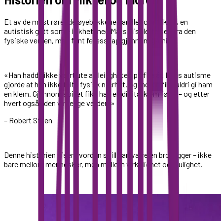
Et av de mest rørende øyeblikkene handlet om Mikkel, en
autistisk gutt som – i likhet med Mats – isolerte seg fra den
fysiske verden, men fant fellesskap gjennom gaming.
«Han hadde ikke vært ute av leiligheten på fire år. Hans autisme
gjorde at han ikke tålte fysisk nærhet, og moren fikk aldri gi ham
en klem. Gjennom spillet fikk han en digital klem først – og etter
hvert også i den virkelige verden.»
– Robert Steen
Denne historien viser hvordan spill kan være en brobygger – ikke
bare mellom mennesker, men mellom virkelighet og mulighet.