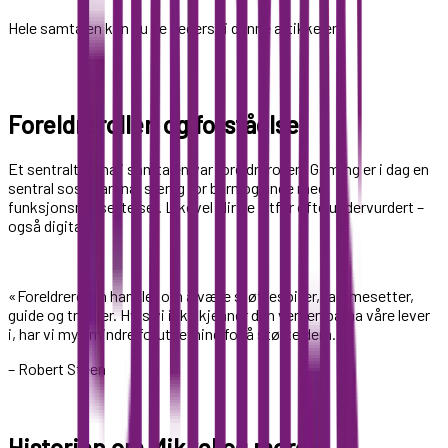
Hele samtalen kan du se nederst i denne artikkelen.
Foreldrerollen og forståelse
Et sentralt tema i samtalen var foreldrerollen. Gaming er i dag en
sentral sosial arena, særlig for barn og unge med
funksjonsnedsettelser. Likevel blir de altfor ofte undervurdert –
også digitalt.
«Foreldrerollen handler om å være støttespiller, rammesetter,
guide og trøster. Hvis vi ikke kjenner den verden barna våre lever
i, har vi mye mindre forutsetning for å støtte dem.»
– Robert Steen
Historien om Mikkel og moren