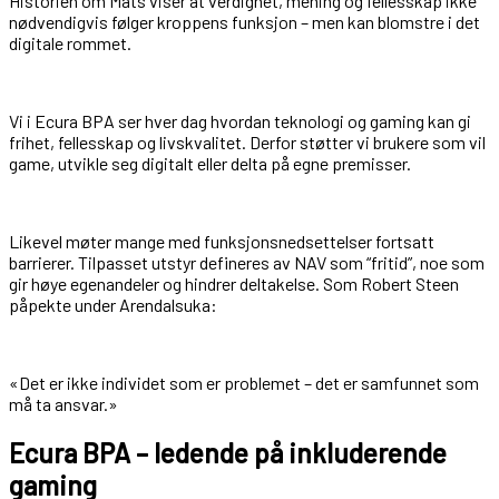
Historien om Mats viser at verdighet, mening og fellesskap ikke
nødvendigvis følger kroppens funksjon – men kan blomstre i det
digitale rommet.
Vi i Ecura BPA ser hver dag hvordan teknologi og gaming kan gi
frihet, fellesskap og livskvalitet. Derfor støtter vi brukere som vil
game, utvikle seg digitalt eller delta på egne premisser.
Likevel møter mange med funksjonsnedsettelser fortsatt
barrierer. Tilpasset utstyr defineres av NAV som “fritid”, noe som
gir høye egenandeler og hindrer deltakelse. Som Robert Steen
påpekte under Arendalsuka:
«Det er ikke individet som er problemet – det er samfunnet som
må ta ansvar.»
Ecura BPA – ledende på inkluderende
gaming