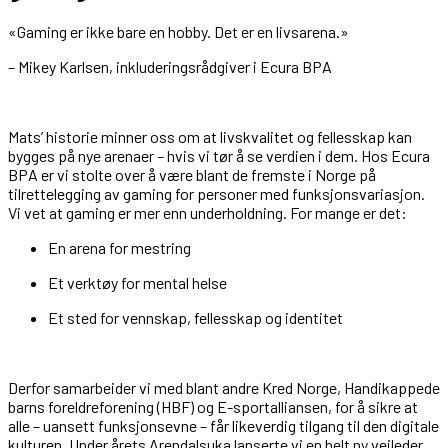
«Gaming er ikke bare en hobby. Det er en livsarena.»
– Mikey Karlsen, inkluderingsrådgiver i Ecura BPA
Mats’ historie minner oss om at livskvalitet og fellesskap kan
bygges på nye arenaer – hvis vi tør å se verdien i dem. Hos Ecura
BPA er vi stolte over å være blant de fremste i Norge på
tilrettelegging av gaming for personer med funksjonsvariasjon.
Vi vet at gaming er mer enn underholdning. For mange er det:
En arena for mestring
Et verktøy for mental helse
Et sted for vennskap, fellesskap og identitet
Derfor samarbeider vi med blant andre Kred Norge, Handikappede
barns foreldreforening (HBF) og E-sportalliansen, for å sikre at
alle – uansett funksjonsevne – får likeverdig tilgang til den digitale
kulturen. Under årets Arendalsuka lanserte vi en helt ny veileder