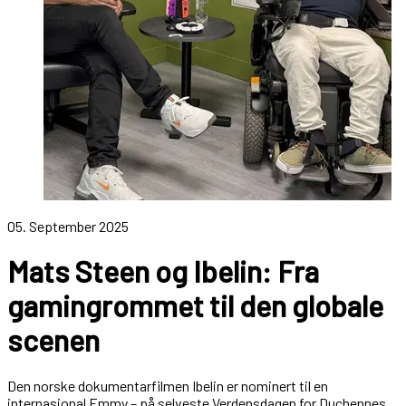
05. September 2025
Mats Steen og Ibelin: Fra
gamingrommet til den globale
scenen
Den norske dokumentarfilmen Ibelin er nominert til en
internasjonal Emmy – på selveste Verdensdagen for Duchennes