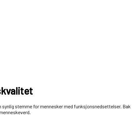
skvalitet
g en synlig stemme for mennesker med funksjonsnedsettelser. Bak
og menneskeverd.