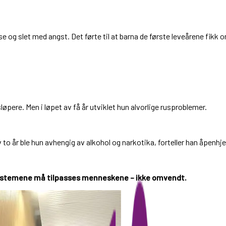
lse og slet med angst. Det førte til at barna de første leveårene fikk 
pere. Men i løpet av få år utviklet hun alvorlige rusproblemer.
 to år ble hun avhengig av alkohol og narkotika, forteller han åpenhje
stemene må tilpasses menneskene – ikke omvendt.