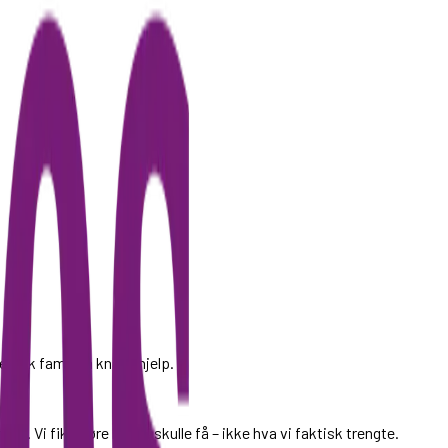
e fikk familien knapt hjelp.
het. Vi fikk høre hva vi skulle få – ikke hva vi faktisk trengte.