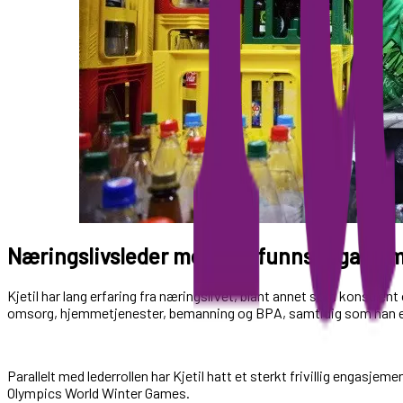
Næringslivsleder med samfunnsengasje
Kjetil har lang erfaring fra næringslivet, blant annet som konsulent 
omsorg, hjemmetjenester, bemanning og BPA, samtidig som han er 
Parallelt med lederrollen har Kjetil hatt et sterkt frivillig engasje
Olympics World Winter Games.