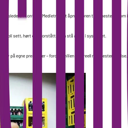
byrådslederen kontakt. Medietrykket åpnet døren til tjenestene som i
ke bli sett, hørt eller forstått. Av å stå alene i systemet.
er et liv på egne premisser – fordi familien fikk reell medbestemmelse.