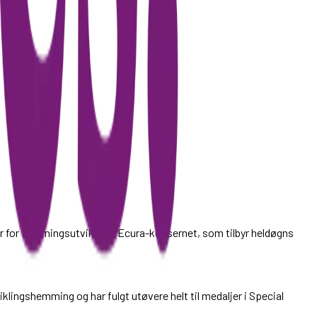
tør for foretningsutvikling i Ecura-konsernet, som tilbyr heldøgns
viklingshemming og har fulgt utøvere helt til medaljer i Special