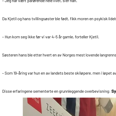
– Jeg har vært pårørende hele livet, sier han.
Da Kjetil og hans tvillingsøster ble født, fikk moren en psykisk lide
– Hun kom seg ikke før vi var 4–5 år gamle, forteller Kjetil.
Søsteren hans ble etter hvert en av Norges mest lovende langrennslø
– Som 19-åring var hun en av landets beste skiløpere. men i løpet av
Disse erfaringene sementerte en grunnleggende overbevisning:
Sy