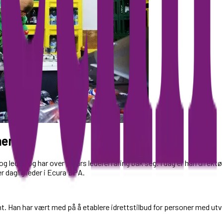
ment
og leder, og har over 40 års ledererfaring bak seg. I dag er han direk
daglig leder i Ecura BPA.
ment. Han har vært med på å etablere idrettstilbud for personer med ut