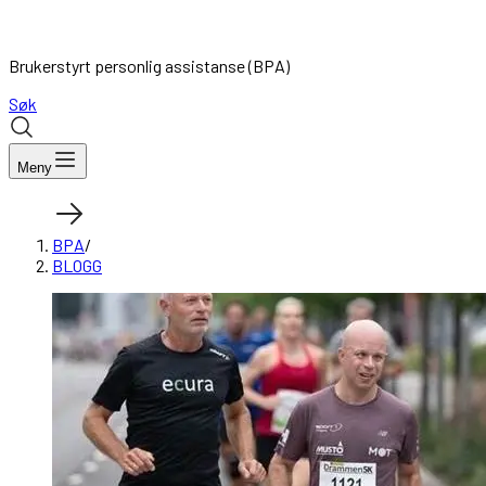
Brukerstyrt personlig assistanse (BPA)
Søk
Meny
BPA
/
BLOGG