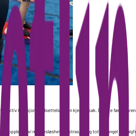
en kognitiv funksjonsnedsettelse uten kjent årsak. De åtte første åren
erioden opplevde vi maktesløshet, frustrasjon og total mangel på valgfri