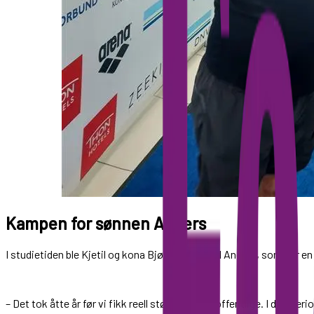
Kampen for sønnen Anders
I studietiden ble Kjetil og kona Bjørg foreldre til Anders, som har 
– Det tok åtte år før vi fikk reell støtte fra det offentlige. I den p