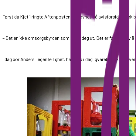
Først da Kjetil ringte Aftenposten og havnet på avisforsiden, tok 
– Det er ikke omsorgsbyrden som sliter deg ut. Det er følelsen av å ik
I dag bor Anders i egen leilighet, har jobb i dagligvarebutikk og lev